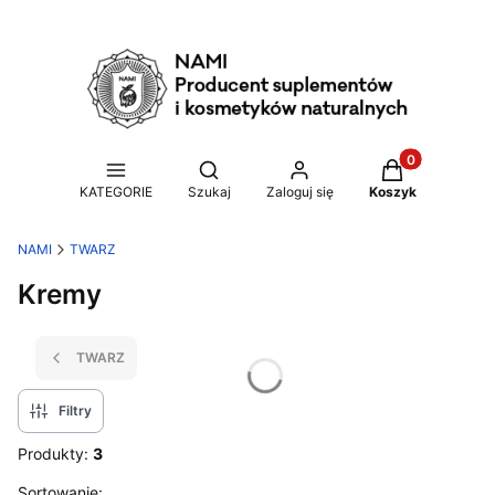
Produkty w ko
Otwórz wyszukiwarkę
KATEGORIE
Szukaj
Zaloguj się
Koszyk
NAMI
TWARZ
Kremy
TWARZ
Filtry
Produkty:
3
Lista produktów
Sortowanie: