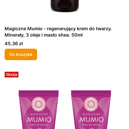
Magiczne Mumio - regenerujący krem do twarzy.
Minerały, 3 oleje i masło shea. 50ml
Cena
45,36 zł
Do koszyka
Okazja