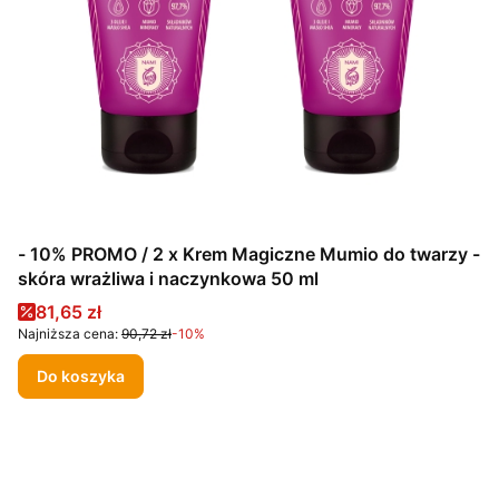
- 10% PROMO / 2 x Krem Magiczne Mumio do twarzy -
skóra wrażliwa i naczynkowa 50 ml
Cena promocyjna
81,65 zł
Najniższa cena:
90,72 zł
-10%
Do koszyka