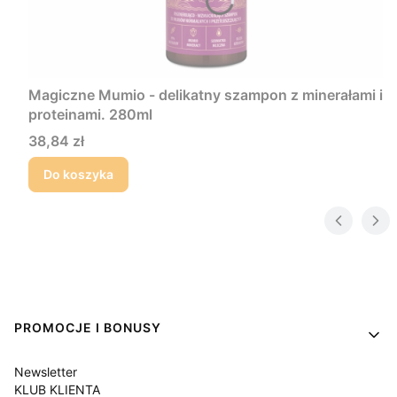
Magiczne Mumio - delikatny szampon z minerałami i
proteinami. 280ml
Cena
38,84 zł
Do koszyka
Linki w stopce
PROMOCJE I BONUSY
Newsletter
KLUB KLIENTA