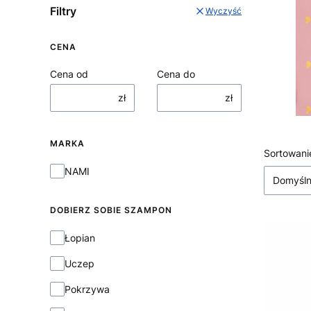
Filtry
Wyczyść
CENA
Cena od
Cena do
zł
zł
MARKA
Lista
Sortowani
Marka
NAMI
Domyśl
DOBIERZ SOBIE SZAMPON
Dobierz sobie szampon
Łopian
Uczep
Pokrzywa