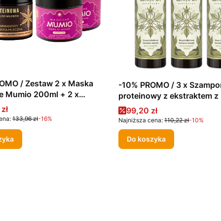
w 2 x Maska
-10% PROMO / 3 x Szampo
e Mumio 200ml + 2 x
proteinowy z ekstraktem z
oteinowa z olejem
trójlistkowego na bazie se
promocyjna
 zł
Cena promocyjna
99,20 zł
ym 200ml
mlecznej 280ml
ena:
133,96 zł
-16%
Najniższa cena:
110,22 zł
-10%
zyka
Do koszyka