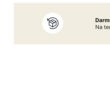
Darm
Na te