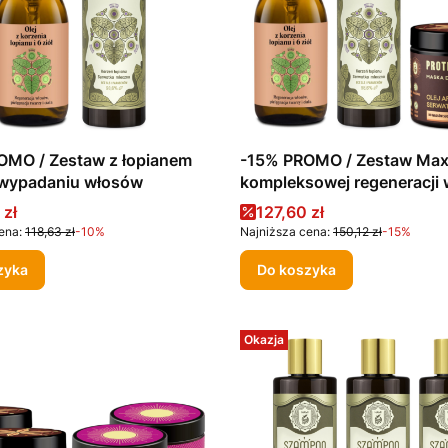
OMO / Zestaw z łopianem
-15% PROMO / Zestaw Max
 wypadaniu włosów
kompleksowej regeneracji
promocyjna
Cena promocyjna
 zł
127,60 zł
ena:
118,63 zł
-10%
Najniższa cena:
150,12 zł
-15%
zyka
Do koszyka
Okazja