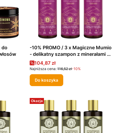
 do
-10% PROMO / 3 x Magiczne Mumio
 włosów
- delikatny szampon z minerałami i
proteinami. 280ml
Cena promocyjna
104,87 zł
Najniższa cena:
116,52 zł
-10%
Do koszyka
Okazja