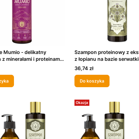
 Mumio - delikatny
Szampon proteinowy z eks
z minerałami i proteinami.
z łopianu na bazie serwatki
mlecznej 280 ml
Cena
36,74 zł
zyka
Do koszyka
Okazja