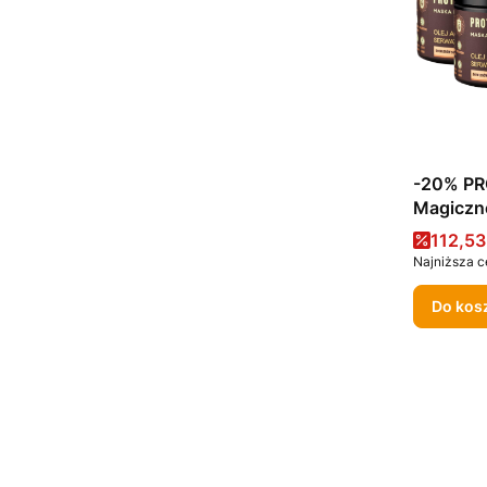
-20% PROMO / Zesta
Magiczn
Maska pr
Cena 
112,53
arganow
Najniższa c
Do kos