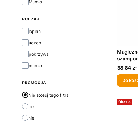
Mumio
RODZAJ
Rodzaj
łopian
uczep
Magiczne
pokrzywa
szampon 
280ml
mumio
Cena
38,84 zł
Do kos
PROMOCJA
Nie stosuj tego filtra
Okazja
tak
nie