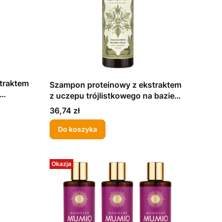
traktem
Szampon proteinowy z ekstraktem
z uczepu trójlistkowego na bazie
serwatki mlecznej 280ml
Cena
36,74 zł
Do koszyka
Okazja