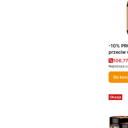
-10% PR
przeciw
Cena 
106,77
Najniższa c
Do kos
Okazja