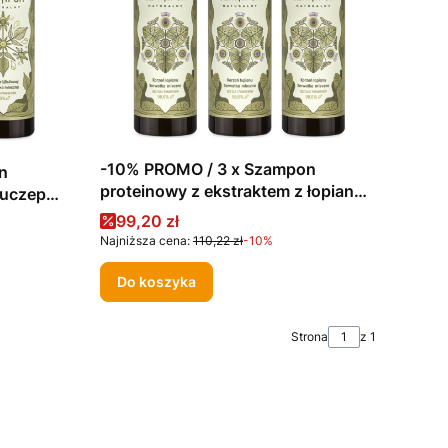
-10% PROMO / 3 x Szampon
n
proteinowy z ekstraktem z łopianu
 uczepu
na bazie serwatki mlecznej 280 ml
rwatki
Cena promocyjna
99,20 zł
Najniższa cena:
110,22 zł
-10%
Do koszyka
Strona
z 1