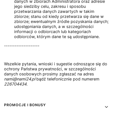
danych w zbiorach Administratora oraz adresie
jego siedziby celu, zakresu i sposobu
przetwarzania danych zawartych w takim
zbiorze; stanu od kiedy przetwarza się dane w
zbiorze; ewentualnym źródle pozyskania danych;
udostępniania danych, a w szczególności
informacji o odbiorcach lub kategoriach
odbiorców, którym dane te są udostępniane.
--------------------
Wszelkie pytania, wnioski i sugestie odnoszące się do
ochrony Państwa prywatności, w szczególności
danych osobowych prosimy zgłaszać na adres
nami@nami24.pl
bądź telefonicznie pod numerem
226704434
.
Linki w stopce
PROMOCJE I BONUSY