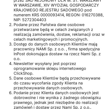
przez SAD REJONOWY DLA M. ST. WARSZAWY
W WARSZAWIE, XIV WYDZIAŁ GOSPODARCZY
KRAJOWEGO REJESTRU SADOWEGO pod
numerem KRS 0000093414, REGON: 016270388,
NIP: 5272304403
Podane przez Państwa dane osobowe
przetwarzane będą w celach związanych z
realizacją zamówienia, dostaw, reklamacji oraz w
celach marketingowych i promocyjnych.
Dostęp do danych osobowych Klientów mają
pracownicy NAMI Sp. z o.o. , firma spedycyjna
InPost dokonująca dostaw na rzecz Nami Sp. z
o.o.
Newsletter wysyłany jest poprzez
oprogramowanie sklepu internetowego
ClickShop.
Dane osobowe Klientów będą przechowywane
do czasu wycofania zgody Klienta na
przechowywanie danych osobowych.
Podanie przez Klienta danych osobowych jest
dobrowolne i nie wynika z żadnego obowiązku
prawnego, jednak jest niezbędne do realizacji
zamówień i dostaw przez Nami Sp. z o.o..