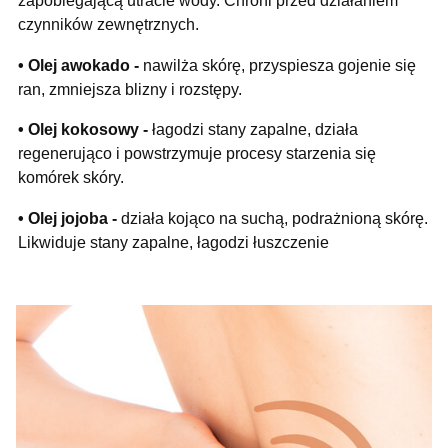
zapobiegającą utracie wody. Chroni przed działaniem
czynników zewnętrznych.
• Olej awokado
-
nawilża skórę, przyspiesza gojenie się
ran, zmniejsza blizny i rozstępy.
• Olej kokosowy
-
łagodzi stany zapalne, działa
regenerująco i powstrzymuje procesy starzenia się
komórek skóry.
• Olej jojoba -
działa kojąco na suchą, podrażnioną skórę.
Likwiduje stany zapalne, łagodzi łuszczenie