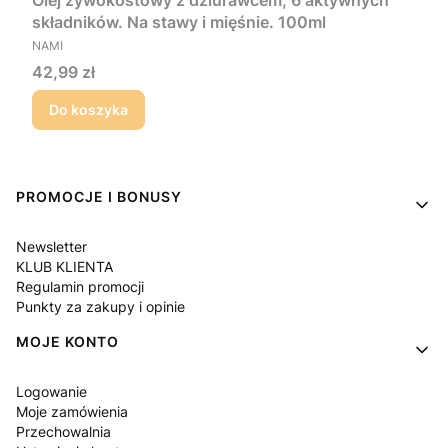
Olej żywokostowy z dziurawcem, 6 aktywnych
składników. Na stawy i mięśnie. 100ml
PRODUCENT
NAMI
Cena
42,99 zł
Do koszyka
Linki w stopce
PROMOCJE I BONUSY
Newsletter
KLUB KLIENTA
Regulamin promocji
Punkty za zakupy i opinie
MOJE KONTO
Logowanie
Moje zamówienia
Przechowalnia