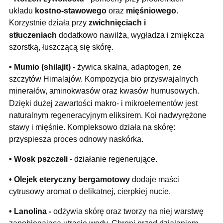
układu
kostno-stawowego
oraz
mięśniowego
.
Korzystnie działa przy
zwichnięciach i
stłuczeniach
dodatkowo nawilża, wygładza i zmiękcza
szorstką, łuszczącą się skórę.
• Mumio (shilajit)
- żywica skalna, adaptogen, ze
szczytów Himalajów. Kompozycja bio przyswajalnych
minerałów, aminokwasów oraz kwasów humusowych.
Dzięki dużej zawartości makro- i mikroelementów jest
naturalnym regeneracyjnym eliksirem. Koi nadwyrężone
stawy i mięśnie. Kompleksowo działa na skórę:
przyspiesza proces odnowy naskórka.
• Wosk pszczeli
- działanie regenerujące.
• Olejek eteryczny bergamotowy
dodaje maści
cytrusowy aromat o delikatnej, cierpkiej nucie.
• Lanolina
-
odżywia skórę oraz tworzy na niej warstwę