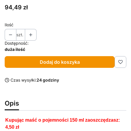
Cena
94,49 zł
Ilość
szt.
Dostępność:
duża ilość
Dodaj do koszyka
Czas wysyłki:
24 godziny
Opis
Kupując maść o pojemności 150 ml zaoszczędzasz:
4,50 zł