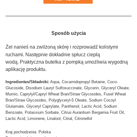
Sposób użycia
Żel nanieś na zwilżoną skórę i rozprowadź kolistymi
ruchami. Następnie dokładnie spłucz ciepłą
wodą.
Praktyczna butelka z pompką umożliwia wygodną
aplikację produktu.
Ingredientes/Składniki:
Aqua, Cocamidopropyl Betaine­, Coco-
Glucoside, Disodium Lauryl Sulfosuccinate, Glycerin, Glyceryl Oleate,
Mumio, Caprylyl/Capryl Wheat Bran/Straw Glycosides, Fusel Wheat
Bran/Straw Glycosides, Polyglyceryl-5 Oleate, Sodium Cocoyl
Glutamate, Glyceryl Caprylate, Panthenol, Lactic Acid, Sodium
Benzoate, Potassium Sorbate, Citrus Aurantium Bergamia Fruit Oil,
Lactic Acid, Limonene, Linalool, Citral, Citronellol
Kraj pochodzenia: Polska