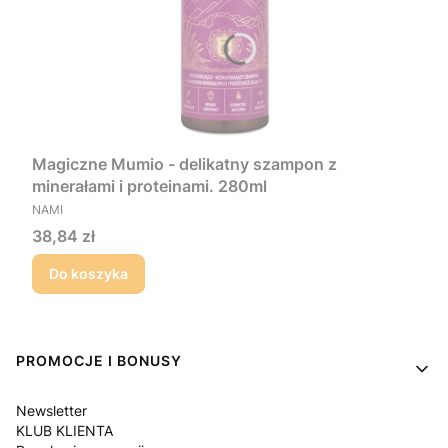
Magiczne Mumio - delikatny szampon z
minerałami i proteinami. 280ml
PRODUCENT
NAMI
Cena
38,84 zł
Do koszyka
Linki w stopce
PROMOCJE I BONUSY
Newsletter
KLUB KLIENTA