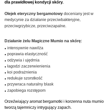
dla prawidłowej kondycji skóry.
Olejek eteryczny bergamotowy
doceniany jest w
medycynie za działanie przeciwbakteryjne,
przeciwgrzybicze, przeciwzapalne.
Działanie żelu Magiczne Mumio na skórę:
intensywnie nawilża
●
poprawia elastyczność
●
odżywia i ujędrnia
●
łagodzi zaczerwienienia
●
koi podrażnienia
●
redukuje szorstkość
●
przywraca naturalny blask
●
zapobiega rozstępom
●
Orzeźwiający aromat bergamotki i korzenna nuta mumio
tworzą tajemniczy intrygujący zapach.