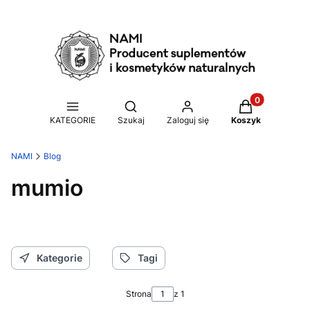
Produkty w ko
Otwórz wyszukiwarkę
KATEGORIE
Szukaj
Zaloguj się
Koszyk
NAMI
Blog
mumio
Kategorie
Tagi
Strona
z 1